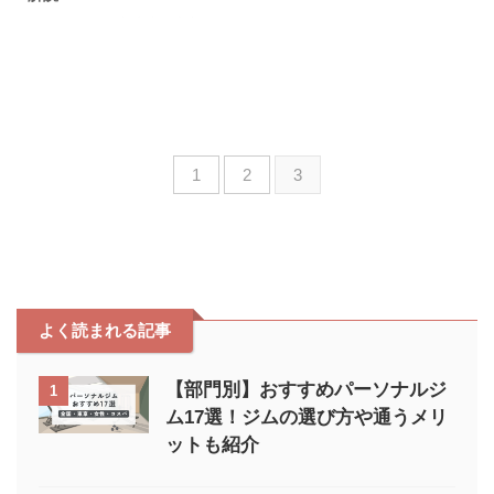
というのがジム初心者の本音。
特に今人気のエニタイムフィット
ネスは非常に人気ですが、使い勝
手や雰囲気など実際はどうなので
しょうか。 本記事では実際にエ
ニタイムに通っている私が以下の
ポイントを解説します。 本記事
1
2
3
のポイント 「近くにエニタイム
フィットネスができたけど通おう
か迷ってる…」と考えている人
は、ご参考にどうぞ。 本記事の
執筆者 エニタイムフィットネス
に実際に通って感じたメリット
エニタイムフィットネスに通って
よく読まれる記事
みたメリットを3つ紹介します。
日本中・世界中の店舗も使える
24時間営業で通い放題 トレー ...
【部門別】おすすめパーソナルジ
1
ム17選！ジムの選び方や通うメリ
ットも紹介