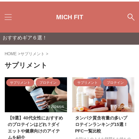
MICH FIT
すすめギア６選！
HOME
>
サプリメント
>
サプリメント
サプリメント
プロテイン
サプリメント
プロテイン
2024/6/6
2024/6/3
【9選】40代女性におすすめ
タンパク質含有量の多いプ
のプロテインはどれ？ダイ
ロテインランキング15選！
エットや健康向けのアイテ
PFC一覧比較
ムを紹介
今回はこのような疑問をお持ちの