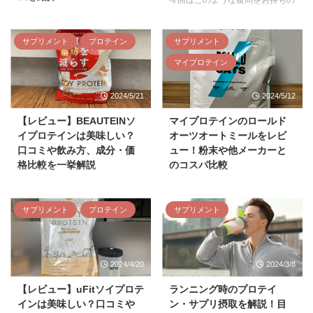
方向けに、タンパク質含有量の多
プロテインでダイエットや健康維
いプロテインをランキング形式で
持を目指すためには、自分の目的
紹介します。 タンパク質含有量
サプリメント
プロテイン
サプリメント
に合った種類や成分のプロテイン
の多いプロテインのPFC一覧表
を選ぶことです。 そこで今回
マイプロテイン
30gあたりでタンパク質含有量の
は、40代女性のダイエットや健
多いプロテインのPFCをランキン
康におすすめのプロテインを紹介
2024/5/21
2024/5/12
グ順で一覧にしました。 ※プロ
します。 自宅でできる簡単な運
テインのPFCは味の種類でも変化
動とプロテインを組み合わせてダ
【レビュー】BEAUTEINソ
マイプロテインのロールド
しますが、今回は基本的にチョコ
イエットしたい 毎日家事育児で
イプロテインは美味しい？
オーツオートミールをレビ
レート・ココア味で比較しまし
ヘトヘトだから活力が欲しい 自
口コミや飲み方、成分・価
ュー！粉末や他メーカーと
た。 カロリー（kcal） タンパク
分のことが後回しで食事が適当だ
格比較を一挙解説
のコスパ比較
質（ｇ） 脂質（ｇ） 炭水化物
から栄養バランスが気になる 運
（ｇ） マイプロテインWPI ノン
動する時間や体力がないけど痩せ
BEAUTEINのソイプロテインは安
今回はこのような疑問にお答えす
フレーバー 111.6 27.6 0.12 0.72
たい 40代女性向けのダイエット
心安全の国内製造で機能性関与成
るために、ロールドオーツを購入
REYS WPI チ ...
プロテインを選ぶ4つのコツにつ
サプリメント
プロテイン
サプリメント
分が含まれるプロテインとして今
した筆者がメリット・デメリッ
いても紹介しているので、ぜひ最
話題を集めています。 しかし、
ト、粉末や他社オートミールとの
後までご覧ください。 40代女 ...
味やコスパ面など購入前に知って
比較などをレビューします。 マ
おきたいことも多いですよね。
イプロテインのロールドオーツオ
2024/4/20
2024/3/8
本記事では、BEAUTEINソイプロ
ートミールの口コミ評判 マイプ
テインを実際に飲んだ筆者による
ロテインのロールドオーツオート
【レビュー】uFitソイプロテ
ランニング時のプロテイ
感想や口コミ評判、成分・カロリ
ミールを注文した方の口コミ評判
インは美味しい？口コミや
ン・サプリ摂取を解説！目
ーなどを紹介します。
を紹介します 朝ご飯をこれに変