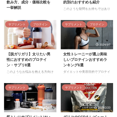
飲み方、成分・価格比較を
的別のおすすめも紹介
BEAUTEINソイプロテインを飲ん
えてみました。 他にも何かある
一挙解説
だ感想レビュー BEAUTEINソイ
かもしれませんけど、1週間です
このような疑問をお持ちではあり
プロテインを実際に試してみまし
いません。2週間で1.5キロ体重が
ませんか？ 結論からいうと、ラ
uFitのソイプロテインは安心安全
た。 袋の中にスプーンが入って
自然に減りました。 お勧めで
ンナーにはプロテインも欠かせま
の国内製造で高たんぱく質のプロ
いるタイプです。 粉は若干しっ
す。 引用：公式HP 粒は大きめの
せんが、その他のサプリもリカバ
サプリメント
プロテイン
サプリメント
プロテイン
テインとして今話題を集めていま
とりした触感です。 水に粉を入
オートミールです。 コスパいい
リー・パフォーマンスアップにお
す。 しかし、味やコスパ面など
れた状態はこの ...
ので、リピートしてます！ ...
いて極めて重要です。 そこで今
購入前に知っておきたいことも多
回はランニングにおすすめのプロ
いですよね。 本記事では、uFitソ
2024/3/7
2024/3/7
テインとサプリをそれぞれの摂取
イプロテインを実際に飲んだ筆者
タイミングと合わせて解説しま
による感想や口コミ評判、成分・
【脱ガリガリ】太りたい男
女性トレーニーが選ぶ美味
す。 ランニングのプロテインの
カロリーなどを紹介します。 uFit
性におすすめのプロテイ
しいプロテインおすすめラ
選び方 ランニングにおける プロ
ソイプロテインを飲んだ感想レビ
ン・サプリ8選
ンキング6選
テイン＋サプリ活用 リカバリー
ュー 今回は、uFitソイプロテイン
系プロテイン リカバリー系プロ
のカフェオレ味をレビューしま
このようなお悩みを抱える方向け
ダイエットや美容目的でプロテイ
テイン ランナーは長時間のラン
す。 スプーンは袋の外について
に、今回は太りたいけど太れない
ンを飲み始めている女性も増え始
ニングで身体が疲労しているの
いるので、粉の中をかき分けて探
男性の原因や太るためのおすすめ
めています。 早く効果を実感す
で、ランニング後にリカバリー成
す必要もありません。 粉はしっ
プロテイン・サプリを紹介しま
るためには、美味しく飲めるプロ
サプリメント
サプリメント
分の含まれたプロテインを飲むの
とりした柔らかさがあり、大豆の
す。 コスパ良く太るための方法
テインを選んで継続することが重
が ...
香ばしい匂 ...
を事細かく紹介しているので、ぜ
要です。 そこで本記事では、女
ひ最後までご覧ください。 太り
性におすすめの美味しいプロテイ
2024/3/1
2024/2/20
たいけど太れない男性の原因
ンの選び方とおすすめメーカーラ
「太りたいけど太れない」という
ンキングを紹介します。 運動な