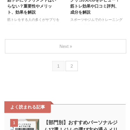
筋トレにサプリメントはい
グリコのCCDをレビュー！
悩みを抱える男性にありがちな原
しで飲めるおすすめのプロテイン
らない？重要性やメリッ
筋トレ効果や口コミ評判、
因を紹介します。 食が細い 栄養
も紹介しているので、ズボラで運
ト、効果を解説
成分を解説
の吸収効率が悪い 運動習慣がな
動が3日坊主になりがちな女性も
い 食が細い 太るためには摂取カ
必見です！ 女性向けのプロテイ
筋トレをする人の多くがサプリを
スポーツやジムでのトレーニング
ロリーが消費カロリーを上回る必
ンを選ぶコツ まずは、初心者の
活用しており、今やサプリを飲む
としてお馴染みのグリコのパワー
要があります。 しかし食が細い
方や女性が続けやすいプロテイン
のが当たり前のような風潮があり
プロダクションのCCD。 今回は
と消費カロリーが摂取カロリーを
を選ぶための4つのコツを紹介し
ます。 しかし中には「本当にサ
このような疑問をお持ちの方向け
上回る状態が続いてしまい太れな
ます。 味・飲みやすさで選ぶ ...
プリを摂取すべきなの？」「実際
に、実際にグリコのCCDを飲ん
Next »
...
いらないのでは？」と考える人も
だ筆者が口コミ評判や筋トレ効
いるでしょう。 そこで今回は筋
果、成分などをレビューしていき
トレにサプリがいらないと言われ
ます。 グリコのパワープロダク
1
2
る理由や、サプリを飲むメリット
ションのCCDをレビュー グリコ
について解説していきます。 筋
のCCDを実際に飲んだ感想をレ
トレにサプリメントはいらないと
ビューしていきます。 さっぱり
言われる理由 「筋トレにサプリ
とした味で飲みやすい さらさら
はいらない」と考える人たちのよ
して溶けやすい マルトデキスト
くある意見を紹介します。 過剰
リンより割高 さっぱりとした味
なマーケティング 効果を感じに
で飲みやすい グリコのCCDは柑
よく読まれる記事
くいものもある 価格に見合う価
橘系で味が濃すぎず、さっぱりと
値があるか疑問 食事で代替でき
して飲みやすいです。 フル ...
...
【部門別】おすすめパーソナルジ
1
ム17選！ジムの選び方や通うメリ