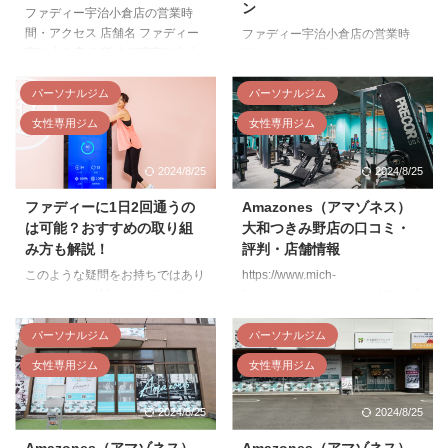
ン
ファディーひたちなか店の口コミ
ズロッカー：あり 洗面台：あり
ファディー宇治小倉店の営業時
評判 綺麗で広くて使いやすいで
駐車場：あり 駐輪場：なし ファ
間・アクセス 店舗名 ファディー
ファディー宇治小倉店の営業時
す☆ 女性専用なのですが、セキ
ディーひたち野うしく店の口コミ
宇治小倉店 住所 京都府宇治市小
間・アクセス 店舗名 ファディー
ュリティも万全だし、利用しやす
評判 通い始めて1 ...
倉町老ノ木３９ ヴェルジュ1階
西小倉店 住所 福岡県北九州市小
いと ...
アクセス 近畿日本鉄道京都線 小
倉北区室町2丁目1-8 1F アクセス
パーソナルジム
パーソナルジム
倉駅 徒歩1分 営業時間 5:00～
・JR西小倉駅 徒歩7分 ・室町・
女性専用ジム
女性専用ジム
23:00 【スタッフ対応・電話受付
リバーウォークバス停 徒歩1分
時間】 [平日]10:00～19:00 [土
駐車場：裏にコインパーキングあ
2024/8/25
2024/8/25
曜]9:00～18:00 [日曜／祝日]無人
り 駐輪場：あり 営業時間 5:00～
営業 電話番号 0774-20-5110 設
23:00 【スタッフ対応・電話受付
ファディーに1日2回通うの
Amazones（アマゾネス）
備 更無料駐輪場：あり 更衣室・
時間】 [平日]10:00～19:00 [土
は可能？おすすめの取り組
大和つきみ野店の口コミ・
ロッカー： あり 化粧台・洗面
曜]9:00～18:00 [日曜／祝日]無人
み方も解説！
評判・店舗情報
台： あり 有料シューズロッカ
営業 電話番号 090-2502-4154 設
ー：あり ファディー宇治小倉店
備 駐輪場：あり 駐車場：裏にコ
このような疑問をお持ちではあり
https://www.mich-
の口コミ評判 ファディー宇治 ...
インパーキングあり 更衣室・ロ
ませんか？ 結論からいうとファ
fit.com/amazones-review/ アマゾ
ッカー： あり ...
ディーに1日2回通うのは可能で
ネス 大和つきみ野店の営業時
すが、より効率的な取り組み方を
間・アクセス 店舗名 アマゾネス
パーソナルジム
パーソナルジム
ファディーを体験した私が解説し
大和つきみ野店 住所 神奈川県大
女性専用ジム
女性専用ジム
ていきます。 ファディーに1日2
和市林間2丁目20-26 SunVillage
回通うのは可能か？ ファディー
南林間 1階 アクセス 小田急江ノ
2024/8/25
2024/8/25
に1日2回通うのは可能です。 た
島線［南林間駅］東口から徒歩5
だし無理に1日2回やる必要はな
分 (400ｍ) かっぱ寿司南林間店近