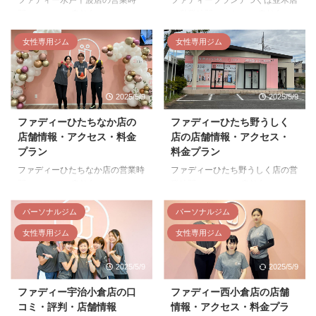
間・アクセス 店舗名 ファディー
の営業時間・アクセス 店舗名 フ
水戸千波店 住所 茨城県水戸市笠
ァディーブランデつくば並木店
原町1102−5 アクセス 水戸駅から
住所 茨城県つくば市並木4丁目
女性専用ジム
女性専用ジム
車で15分 原西バス停・緑丘高校
3−2 ブランデつくば並木内 アク
入口バス停より徒歩5分 営業時間
セス つくばエクスプレス（TX）
5:00～23:00 【スタッフ対応・電
つくば駅より車で10分 営業時間
2025/5/9
2025/5/9
話受付時間】 [平日／土曜]9:00～
5:00～23:00 【スタッフ対応・電
18:00 [日曜／祝日]無人営業 電話
話受付時間】 [平日／土曜]10:00
ファディーひたちなか店の
ファディーひたち野うしく
番号 029-297-7111 設備 更衣
～19:00 [土曜]9:00～18:00 [日曜
店舗情報・アクセス・料金
店の店舗情報・アクセス・
室・ロッカー：あり 有料シュー
／祝日]無人営業 電話番号 029-
プラン
料金プラン
ズロッカー：あり 洗面台：あり
869-6565 設備 更衣室・ロッカ
駐車場／駐輪場あり ファディー
ー：あり 有料シューズロッカ
ファディーひたちなか店の営業時
ファディーひたち野うしく店の営
水戸千波店の口コミ評判 時間も
ー：あり 洗面台：あり駐車場／
間・アクセス 店舗名 ファディー
業時間・アクセス 店舗名 ファデ
自由だし、お値段も安心だし、
駐輪場あり ファディーブラン ...
ひたちなか店 住所 茨城県ひたち
ィーひたち野うしく店 住所 茨城
回 ...
なか市東石川2751−15 アクセス
県牛久市ひたち野東5-8-4 アクセ
パーソナルジム
パーソナルジム
雷神前バス停徒歩1分 営業時間
ス ＪＲひたち野うしく駅 東口 徒
女性専用ジム
女性専用ジム
5:00～23:00 【スタッフ対応・電
歩６分 営業時間 5:00～23:00
話受付時間】 [平日／土曜]9:00～
【スタッフ対応・電話受付時間】
2025/5/9
2025/5/9
18:00 [日曜／祝日]無人営業 電話
[平日]10:00～19:00 [土曜]9:00～
番号 029-229-0905 設備 更衣
18:00 [日曜／祝日]無人営業 電話
ファディー宇治小倉店の口
ファディー西小倉店の店舗
室・ロッカー：あり 有料シュー
番号 029-897-3288 設備 更衣
コミ・評判・店舗情報
情報・アクセス・料金プラ
ズロッカー：あり 洗面台：あり
室・ロッカー：あり 有料シュー