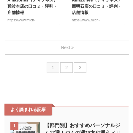
Amazones（アマゾネス）
Amazones（アマゾネス）
く、1日2回でも長期間継続でき
く 営業時間 24時間営業 スタッフ
難波本店の口コミ・評判・
西明石店の口コミ・評判・
る肉体的・精神的な強度を持ち合
在籍：月・火・木・金・土：
店舗情報
店舗情報
わせている方にのみ当てはまる話
11〜20時 電話番号 046-277-
です。 ボディメイクにおいては
5507 設備 更衣室・ロッカー：あ
https://www.mich-
https://www.mich-
短期間で徹底的に追い込むより
り プライベートロッカー：あり
fit.com/amazones-review/ アマゾ
fit.com/amazones-review/ アマゾ
も、長期間継続することの方が重
アマゾネ ...
ネス 難波本店の営業時間・アク
ネス 西明石店の営業時間・アク
要です。 ファディーに1日2回通
セス 店舗名 アマゾネス難波本店
セス 店舗名 アマゾネス西明石店
う生活を始めても1ヶ月後に ...
住所 大阪府大阪市浪速区桜川１
住所 明石市大久保町大久保町
Next »
丁目３−２ パルティール七宝 1F
592‐4 アクセス 国道2号線沿いや
アクセス 阪神なんば線「千鳥橋
よい軒西明石店隣 JR西明石駅か
駅」徒歩2分 四貫島商店街本通り
ら車で6分(1.8km) JR大久保駅か
1
2
3
入ってすぐ 営業時間 24時間営業
ら車で5分(1.5km) 営業時間 24時
スタッフ在籍：月・火・木・金・
間営業 スタッフ在籍：月・火・
土：11〜20時 電話番号 06-4400-
木・金・土：11〜20時 電話番号
9876 設備 更衣室・ロッカー：あ
078-936-6033 設備 更衣室・ロッ
り プライベートロッカー：あり
カー：あり プライベートロッカ
アマゾネス 難波本店の口コミ評
ー：あり アマゾネス 西明石店の
判 トレーナーが親切 ...
口コ ...
よく読まれる記事
【部門別】おすすめパーソナルジ
1
ム17選！ジムの選び方や通うメリ