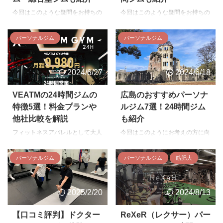
ルジムは一般的に2〜3ヶ月通う
利用者の口コミやサービスの特
ものですので、仕事・プライベー
今回はこのような疑問をお持ちの
今回はこのような疑問をお持ちの
徴、料金など購入前に知りたい情
トと両立できる営業時間や立地の
方に向け、心斎橋のおすすめパー
方に向け、自由が丘でおすすめの
報が満載ですので、ぜひ最後まで
ジムを選びましょう。 平日に通
ソナルジムを紹介します。 心斎
パーソナルジムを紹介します。
ご覧ください。 黄皓氏が手がけ
パーソナルジム
パーソナルジム
うなら仕事前の早朝か仕事終わり
橋といえば飲食店やアパレルショ
交通の便が良く住みやすいと評判
るミラーフィットを体験してみ
の夜間に通えるか、休日なら自宅
ップなどが数多く立ち並ぶ繁華街
の自由が丘はパーソナルジムの激
た！ 中国出身の実業家である黄
...
で、大阪屈指の人通りの多いエリ
戦区でもあり、ハイレベルなジム
皓氏が手がけるミラーフィットを
2024/6/27
2024/6/18
アでもあるためパーソナルジムも
が多いです。 その中でも特にお
体験し ...
激戦区です。 その中でも特に優
すすめなジムを紹介するので、ぜ
れたパーソナルジムを厳選して紹
ひ最後までご覧ください。 自由
VEATMの24時間ジムの
広島のおすすめパーソナ
介するので、ぜひ参考にしてくだ
が丘のパーソナルジムの選び方
特徴5選！料金プランや
ルジム7選！24時間ジム
さい。 心斎橋のパーソナルジム
自由が丘のパーソナルジムの選び
他社比較を解説
も紹介
の選び方 心斎橋のパーソナルジ
方を紹介します。 立地や営業時
ムの選び方を紹介します。 通い
間 適切な価格帯 トレーナーのレ
フィットネスアパレルとして大人
今回はこのようにお考えの方に向
やすい営業時間や立地 妥当な価
ベルや相性 コンディショニング
気のVEATMですが、2024年に赤
けて、広島のおすすめのパーソナ
格帯 トレーナーの指導力・相性
のレベル 立地や営業時間 パーソ
坂にて24時間ジムをオープンし
ルジムを紹介します。 HPや口コ
パーソナルジム
パーソナルジム
筋肥大
コンディショニングのレベル 通
ナルジムは数ヶ月通うのが一般的
ました。 このような疑問をお持
ミ評判を鑑みて、優れたパーソナ
いやすい営業時間や立地 パー ...
ですので、仕事やプライベー ...
ちの方に向け、VEATMからいた
ルジムを厳選して紹介しているの
だいた情報を基にVEATMの特徴
でぜひ参考にどうぞ。 広島のパ
2025/2/20
2024/8/13
やプラン、他社との違いについて
ーソナルジムの選び方 広島のパ
解説していきます。 VEATMの24
ーソナルジムの選び方を紹介しま
時間ジムの特徴 基本情報 詳細 住
す。 通いやすい立地・営業時間
【口コミ評判】ドクター
ReXeR（レクサー）パー
所 〒107-0052 東京都港区赤坂3
予算内の価格帯 トレーナーの指