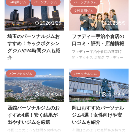
24時間ジム
パーソナルジム
パーソナルジム
女性専用ジム
2026/1/26
2025/5/9
埼玉のパーソナルジムお
ファディー宇治小倉店の
すすめ！キックボクシン
口コミ・評判・店舗情報
グジムや24時間ジムも紹
ファディー宇治小倉店の営業時
介
間・アクセス 店舗名 ファディー
宇治小倉店 住所 京都府宇治市小
埼玉のパーソナルジムを探してい
倉町老ノ木３９ ヴェルジュ1階
る方に向けて、失敗しないジム選
パーソナルジム
パーソナルジム
アクセス 近畿日本鉄道京都線 小
びのポイントとおすすめ施設を分
倉駅 徒歩1分 営業時間 5:00～
かりやすくまとめました。 通い
23:00 【スタッフ対応・電話受付
やすい営業時間や立地、無理のな
時間】 [平日]10:00～19:00 [土
2024/9/20
2024/9/9
い価格設定、トレーナーの指導力
曜]9:00～18:00 [日曜／祝日]無人
や相性、身体づくりを支えるコン
営業 電話番号 0774-20-5110 設
ディショニングの質は、ジム選び
函館パーソナルジムのお
岡山おすすめパーソナル
備 更無料駐輪場：あり 更衣室・
で特に重要な要素です。 本記事
すすめ4選！安く結果が
ジム4選！女性向けや安
ロッカー： あり 化粧台・洗面
では、埼玉で評判のパーソナルジ
出やすいジムを厳選
いジムも紹介
台： あり 有料シューズロッカ
ムを厳選して紹介するとともに、
ー：あり ファディー宇治小倉店
今回はこのような疑問をお持ちの
今回はこのような疑問をお持ちの
目的や予算に応じて検討したいパ