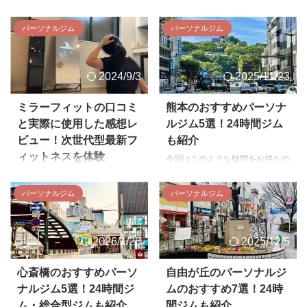
の口コミ評判 ファディー宇治 ...
方に向け、函館のパーソナルジム
方に向け、岡山のおすすめのパー
ーソナルジム以外のおすすめジム
の中でも特におすすめのジムを紹
ソナルジムを厳選紹介します。
もあわせて解説します。自分に合
パーソナルジム
パーソナルジム
介します。 函館のパーソナルジ
岡山のパーソナルジムの選び方
ったジムを見つけたい方は、ぜひ
ムの選び方 函館のパーソナルジ
岡山のパーソナルジムの選び方を
参考にしてください。 埼玉のパ
ムの選び方を紹介します。 営業
紹介します。 通いやすい営業時
ーソナルジムの選び方 埼玉のパ
2024/9/3
2025/11/23
時間帯・場所 予算に見合う価格
間・場所 自分に合う価格帯 指導
...
帯 トレーナーのレベル・相性 コ
のレベル・相性 コンディショニ
ンディショニング 営業時間帯・
ング 通いやすい営業時間・場所
ミラーフィットの口コミ
熊本のおすすめパーソナ
場所 パーソナルジムは2〜3ヶ月
パーソナルジムは数ヶ月通うのが
と実際に使用した感想レ
ルジム5選！24時間ジム
通うのが前提ですので、仕事やプ
前提となるため、自宅や職場から
ビュー！次世代型最新フ
も紹介
ライベートと両立しやすいように
通いやすい営業時間・場所にある
ィットネスを体験
通いやすさを重視しましょう。
ジムを選びましょう。 平日であ
今回はこのような疑問をお持ちの
例えば仕事のある平日なら通勤途
れば職場から車や徒歩で通える
方に向け、熊本のおすすめのパー
有名起業家の黄皓氏が手がけるオ
中にあったり、仕事の前後にも営
か、休日であれば自宅に近い場
ソナルジムを紹介します。 ジム
ンラインフィットネスサービス
パーソナルジム
パーソナルジム
業しているジム、休日ならプライ
所、プライベートの予定と合わせ
ごとの特徴も細かく解説するの
「ミラーフィット」。 しかし、
ベートの用事と合わせやすい ...
やすい営業時間など生活習慣に合
で、ぜひ参考にしてみてくださ
購入する前に使っている人の口コ
...
い。 熊本のパーソナルジムの選
ミ・レビューで「効果があるの
2026/1/26
2025/12/5
び方 熊本のパーソナルジムの選
か」「楽しく続けられそうか」チ
び方を紹介します。 営業時間・
ェックしたいですよね。 そこで
立地 予算に合う価格帯 トレーナ
今回は、トレーニング歴4年目の
心斎橋のおすすめパーソ
自由が丘のパーソナルジ
ーのレベル・相性 コンディショ
筆者が実際にミラーフィットを体
ナルジム5選！24時間ジ
ムのおすすめ7選！24時
ニング 営業時間・立地 パーソナ
験したレビューをご紹介します！
ム・総合型ジムも紹介
間ジムも紹介