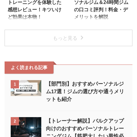
トレーニングを体験した
ソナルジム＆24時間ジム
丁目17-1 いちご赤坂317ビル 2F
導力・人間性 コンディショニン
感想レビュー！キツいけ
の口コミ評判！料金・デ
最寄り駅 赤坂見附駅徒歩3分 赤坂
グの丁寧さ 通いやすい立地・営
ど効果は本物！
メリットを解説
駅徒歩4分 営業時間 24時間(スタ
業時間 パーソナルジムは2〜3ヶ
ッフアワー9:00〜21:00) 電話番
月通うのが前提となるため、自身
ドクタートレーニングは医学的根
関東と関西で24時間ジムとパー
号 03-6459-1077 ...
の生活習慣の中で通いやすい立地
拠に基づく効果の高いトレーニン
ソナルジムを展開し、知る人ぞ知
や営業時間であることが重要で
もっと見る
グが受けられると今話題ですが、
るハイレベルなジムとして人気の
す。 仕事終わりに行く場合 ...
本当に理想の身体を目指せるのか
ReXeR（レクサー）。 今回はレ
どうか気になるところ。 そこで
クサーに通いたいと考えている方
本記事では、筆者がドクタートレ
に向け、レクサーの24時間ジム
ーニングの体験に行った感想を忖
とパーソナルジムのそれぞれの魅
よく読まれる記事
度なしにレビューしたいと思いま
力や違いについて解説します。
す！ さらにジムのメリット・デ
ReXeR（レクサー）とは？
メリットや口コミ、料金プランな
https://youtu.be/Fx6PgHtXzFo ま
【部門別】おすすめパーソナルジ
1
どの知りたい内容をまとめて知り
ずはReXeR（レクサー）がどの
ム17選！ジムの選び方や通うメリ
たい人は、ぜひ参考にしてくださ
ようなジムなのか概要を紹介しま
ットも紹介
い。 ドクタートレーニングで体
す。 24時間ジムは日本最高峰 店
験した感想 早速、ドクタートレ
舗は関東・関西 24時間ジムは日
ーニングでの体験レポを紹介しま
本最高峰 レクサーは24時間ジム
す。 店内の様子 カウンセリング
の中では紛れもな ...
【トレーナー解説】バルクアップ
2
体験トレーニング 店内の様 ...
向けのおすすめパーソナルトレー
ニングジム【筋肥大したい男性必