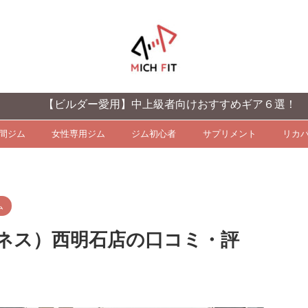
ビルダー愛用】中上級者向けおすすめギア６選！
時間ジム
女性専用ジム
ジム初心者
サプリメント
リカ
ム
マゾネス）西明石店の口コミ・評