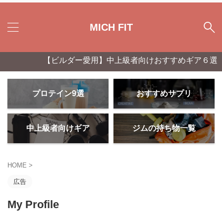
MICH FIT
【ビルダー愛用】中上級者向けおすすめギア６選！
プロテイン9選
おすすめサプリ
中上級者向けギア
ジムの持ち物一覧
HOME
>
広告
My Profile