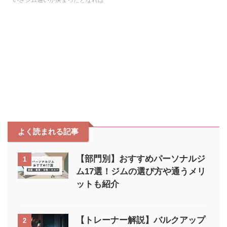
買うべきなのは、なんと言っても
ジム用の服装。 初めてのジムの
服装選びは誰でも迷ってしまうも
のです。 本記事では、女性用ジ
ムの服装の上手な選び方とおすす
めブランドを5つ紹介します。 自
分にぴったりのジムの服装が分か
らず迷っている初心者は、本記事
を参考に選んでみてください。
おすすめのジム用女性服のブラン
ド ROXY NIKE lululemon
DANSKIN ユニクロ スポーツ
よく読まれる記事
XEBIOではROXYとNIKEの他に
UNDER ARMOURやNEW
BALANCEなど多くのジム ...
【部門別】おすすめパーソナルジ
1
ム17選！ジムの選び方や通うメリ
ットも紹介
【トレーナー解説】バルクアップ
2