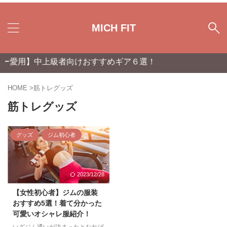
MICH FIT
ー愛用】中上級者向けおすすめギア６選！
HOME
>
筋トレグッズ
筋トレグッズ
グッズ
ジム初心者
2023/12/28
【女性初心者】ジムの服装
おすすめ5選！着て分かった
可愛いオシャレ服紹介！
いざジム通いが決まったとなれば