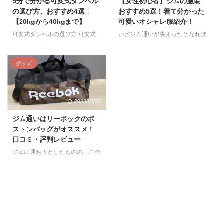
5分で分かる可変式ダンベル
【女性初心者】ジムの服装
口コミ評判 トレーニングとして
存じでしたか？ しかしサイトに
の選び方、おすすめ4選！
おすすめ5選！着て分かった
は良いと思う。 ただ毎回分解し
よっては50万品目以上あるた
【20kgから40kgまで】
可愛いオシャレ服紹介！
てあらうのが大変。 引用：
め、筋トレ役立つグッズを見つけ
Amazon （前略） 楽しくてやっ
可変式ダンベルの選び方 可変式
いざジム通いが決まったとなれば
るのが大変です。 そこで本記事
ていたらラン、水泳、バイク時の
ダンベルを選ぶ際は以下の3つの
買うべきなのは、なんと言っても
では、ふるさと納税で筋トレにお
呼吸は楽になりました。 吸気と
ポイントを考慮しましょう。 最
ジム用の服装。 初めてのジムの
すすめのグッズを4つのジャンル
排気の両方を鍛えられる点が珍し
大重量 可変式ダンベルは安いも
服装選びは誰でも迷ってしまうも
グッズ
に分けて紹介します。 ふるさと
いですし、 それぞれ ...
ので1万円程度、高いものになる
のです。 本記事では、女性用ジ
納税で筋トレにおすすめのプロテ
と数十万円するものもあります。
ムの服装の上手な選び方とおすす
イン3選 まずはふるさと納税でお
これだけ値段に差が出る大きな要
めブランドを5つ紹介します。 自
すすめのプロテイン3選を紹介し
2023/10/26
因は最大重量です。 重量が低い
分にぴったりのジムの服装が分か
ます ...
ほど値段も安くなるので、筋トレ
らず迷っている初心者は、本記事
ジム通いはリーボックのボ
初心者は20kgほどの可変式ダン
を参考に選んでみてください。
ストンバッグがオススメ！
ベルがおすすめ。 長年自宅で鍛
おすすめのジム用女性服のブラン
口コミ・評判レビュー
えている中上級者は30kgから
ド ROXY NIKE lululemon
40kgの可変式ダンベルを買うの
DANSKIN ユニクロ スポーツ
ジムに通おうとしたものの、この
が良いでしょう。 ピンタイプか
XEBIOではROXYとNIKEの他に
ようにジムバッグ選びでお困りで
ダイヤル式タイプか [gallery
UNDER ARMOURやNEW
はありませんか？ 筆者自身、ジ
columns="2" size="medium ...
BALANCEなど多くのジム ...
ムバッグを買い替えるとなり、探
しに探した結果見つけたのが今回
紹介するリーボックのボストンバ
ッグです。 サイズ感に不安があ