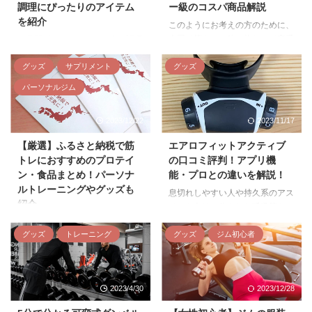
調理にぴったりのアイテム
ー級のコスパ商品解説
を紹介
このようにお考えの方のために、
今回は筋トレの飲み物として定番
一見関係ないようでも、実は調理
のエナジードリンクが筋トレに及
器具や体調管理できる家電も筋ト
ぼす効果やおすすめのエナジード
グッズ
サプリメント
グッズ
レのパフォーマンス向上に役立つ
リンクを紹介します。 あなたに
ことをご存じですか？ そこで今
パーソナルジム
合うエナジードリンクがきっと見
回はトレーニンググッズ以外に役
つかるので、ぜひ最後までご覧く
立つ筋トレにおすすめの家電を8
2023/12/22
2023/11/17
ださい。 エナジードリンクが筋
選紹介するので、ぜひ参考にして
トレに及ぼす効果 エナジードリ
ください！ 筋トレ効果がアップ
【厳選】ふるさと納税で筋
エアロフィットアクティブ
ンクに含まれる様々な成分を摂取
するおすすめ家電8選！ 今回紹介
トレにおすすめのプロテイ
の口コミ評判！アプリ機
することで、筋トレのパフォーマ
する筋トレ効果がアップするおす
ン・食品まとめ！パーソナ
能・プロとの違いを解説！
ンスアップに繋がるとされていま
すめ家電は以下の8つです。 体重
ルトレーニングやグッズも
す。 どんな成分がどのような働
計…日々の体重管理用 デジタル
息切れしやすい人や持久系のアス
紹介
きをするのかを紹介していきま
はかり…減量期の微細なカロリー
リート向けに作られた呼吸筋トレ
す。 カフェイン アルギニン ビタ
調整 空気清浄機…健康維持（良
ーニング器具のAirofit（エアロフ
応援したい地域や好きな自治体に
ミンB群 カフェイン カフェイン
質な休息・睡眠時間の確保や体温
ィット）。 このような疑問を持
グッズ
トレーニング
グッズ
ジム初心者
寄付をすることで旬の名産品、お
は集中力の向上、疲労感の軽 ...
管理など） マッサージガン…筋
つ方のために、今回は実際にエア
肉・海鮮・お米などがもらえる
肉・筋膜ケア ミキサー…プ ...
ロフィットを試した筆者が使用し
「ふるさと納税」。 実はプロテ
て感じたメリット・デメリット、
インやホームトレーニンググッ
2023/4/30
2023/12/28
口コミ評判について解説していき
ズ、さらにはパーソナルトレーニ
ます。 エアロフィット利用者の
ング回数券までもらえることをご