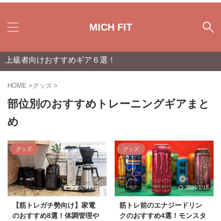
MICH FIT
級者向けおすすめギア６選！
HOME
>
グッズ
>
部位別のおすすめトレーニングギアまと
め
グッズ
グッズ
2025/11/16
2024/1/18
【筋トレガチ勢向け】家電
筋トレ前のエナジードリン
のおすすめ8選！体調管理や
クのおすすめ4選！モンスタ