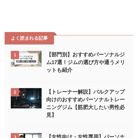
りましたが、いざ使ってみるとベ
ストサイズでデザイン含め大満足
です。 筆者自身、ジム通いに非
常におすすめなバッグだと感じた
ので徹底レビューしていきます。
リーボックのボストンバッグをジ
よく読まれる記事
ムバッグにした感想 リーボック
のボストンバッグをジムバッグと
して使ってみた感想を紹介しま
【部門別】おすすめパーソナルジ
1
す。 容量がちょうど良い デザ ...
ム17選！ジムの選び方や通うメリ
ットも紹介
【トレーナー解説】バルクアップ
2
向けのおすすめパーソナルトレー
ニングジム【筋肥大したい男性必
見】
【女性向け・女性専用】パーソナ
3