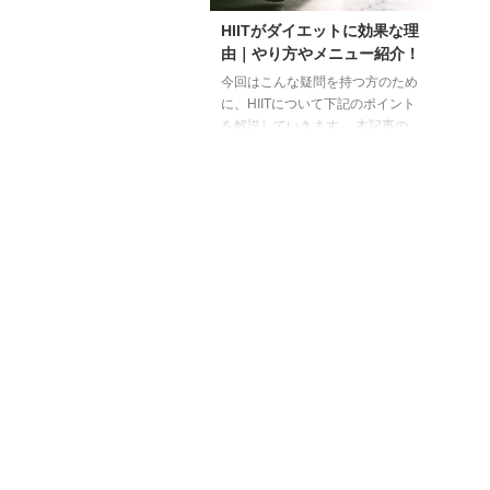
HIITがダイエットに効果な理
由｜やり方やメニュー紹介！
今回はこんな疑問を持つ方のため
に、HIITについて下記のポイント
を解説していきます。 本記事の
ポイント 本記事の信頼性 本記事
は元パーソナルトレーナーである
僕が執筆しております。 HIITは自
分自身、何度もダイエット中に活
用しており、ある程度理解はして
います。 >>詳しいプロフィール
はこちら HIITとは？ HIITとは
「High Interval Intensity
Training」の略で、高強度インタ
ーバルトレーニングを意味しま
す。 一般的には20秒の高強度の
運動と、10秒の休憩を4分間 ...