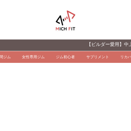
【ビルダー愛用】中上級
時間ジム
女性専用ジム
ジム初心者
サプリメント
リカ