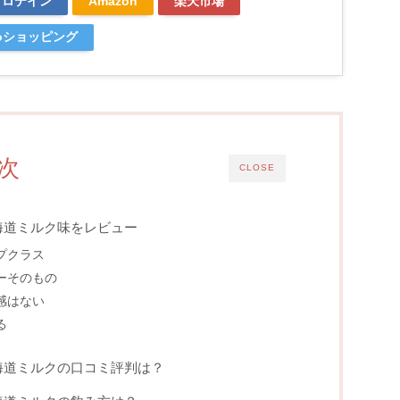
プロテイン
Amazon
楽天市場
ooショッピング
次
CLOSE
海道ミルク味をレビュー
プクラス
ーそのもの
感はない
る
海道ミルクの口コミ評判は？