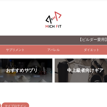
【ビルダー愛用】中上級者向
サプリメント
アパレル
ダイエット
おすすめサプリ
中上級者向けギア
マイプロテイン