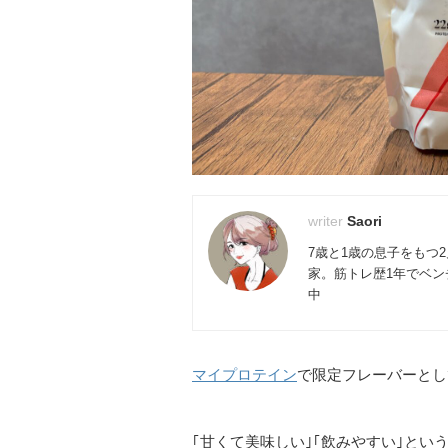
Saori
7歳と1歳の息子をもつ
家。筋トレ歴1年でベンチ
中
マイプロテイン
で限定フレーバーとし
｢甘くて美味しい｣｢飲みやすい｣とい