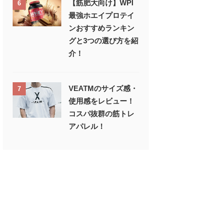
【筋肥大向け】WPI
6
最強ホエイプロテイ
ンおすすめランキン
グと3つの選び方を紹
介！
VEATMのサイズ感・
7
使用感をレビュー！
コスパ抜群の筋トレ
アパレル！