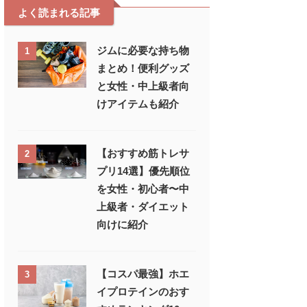
よく読まれる記事
ジムに必要な持ち物
1
まとめ！便利グッズ
と女性・中上級者向
けアイテムも紹介
【おすすめ筋トレサ
2
プリ14選】優先順位
を女性・初心者〜中
上級者・ダイエット
向けに紹介
【コスパ最強】ホエ
3
イプロテインのおす