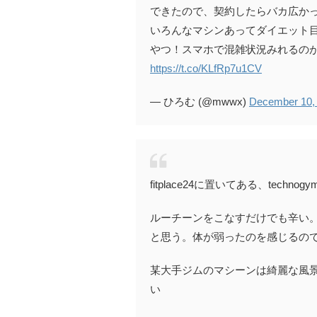
できたので、契約したらバカ広か
いろんなマシンあってダイエット
やつ！スマホで混雑状況みれるのが
https://t.co/KLfRp7u1CV
— ひろむ (@mwwx)
December 10,
fitplace24に置いてある、tech
ルーチーンをこなすだけでも辛い
と思う。体が弱ったのを感じるの
某大手ジムのマシーンは綺麗な風
い