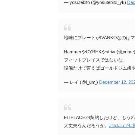
— yosutebito (@yosutebito_yk)
Dec
地味にプレートがIVANKOなのは
HammerやCYBEXやstrive(
フィットプレイスではないな。
設備だけで言えばゴールドジム級
— レイ (@i_umj)
December 12, 20
FITPLACE24契約したけど、も
大丈夫なんだろうか。
#fitplace24
#