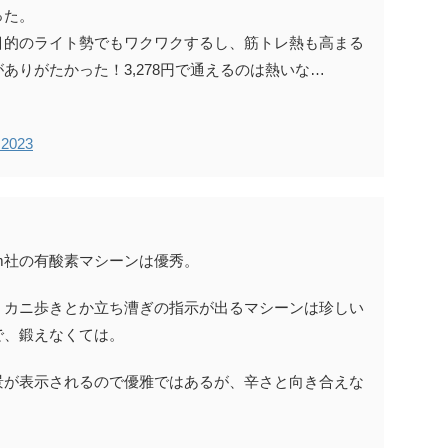
った。
目的のライト勢でもワクワクするし、筋トレ熱も高まる
ありがたかった！3,278円で通えるのは熱いな…
 2023
nogym社の有酸素マシーンは優秀。
。カニ歩きとか立ち漕ぎの指示が出るマシーンは珍しい
で、鍛えなくては。
景が表示されるので優雅ではあるが、辛さと向き合えな