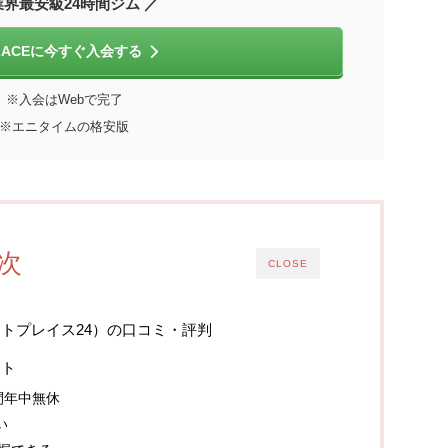
業界最安級24時間ジム ／
PLACEに今すぐ入会する
※入会はWebで完了
※エニタイムの格安版
次
CLOSE
フィットプレイス24）の口コミ・評判
ット
時間年中無休
い