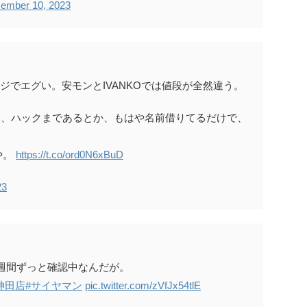
ember 10, 2023
マジでエグい。安モンとIVANKOでは値段が全然違う。
現prime)、ハックまであるとか、もはや名前借りてるだけで、
や。
https://t.co/ord0N6xBuD
23
う2週間ずっと確認中なんだが。
神田店
#サイヤマン
pic.twitter.com/zVfJx54tlE