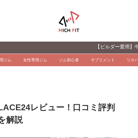
【ビルダー愛用】中上級者向
時間ジム
女性専用ジム
ジム初心者
サプリメント
リカ
PLACE24レビュー！口コミ評判
を解説