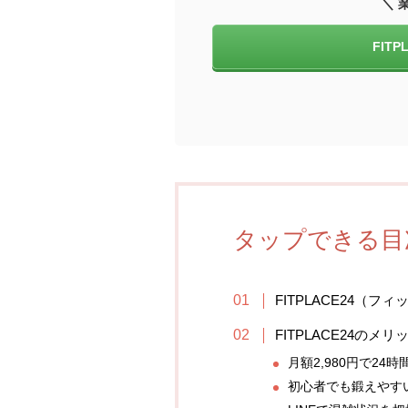
＼ 
FIT
タップできる目
FITPLACE24（
FITPLACE24のメリ
月額2,980円で24
初心者でも鍛えやす