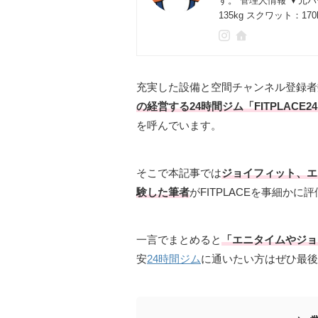
す。 管理人情報 ▼元
135kg スクワット：17
充実した設備と空間チャンネル登録者
の経営する24時間ジム「FITPLACE
を呼んでいます。
そこで本記事では
ジョイフィット、エ
験した筆者
がFITPLACEを事細かに
一言でまとめると
「エニタイムやジョ
安
24時間ジム
に通いたい方はぜひ最後