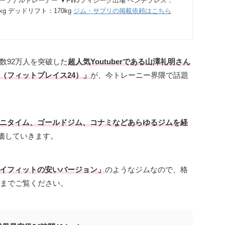
パーソナルトレーナー ▼FWJフィジーク出場 ベンチプレス：
0kg デッドリフト：170kg
ジム・サプリの掲載依頼はこちら
数92万人を突破した
超人気Youtuberである山澤礼明さん
24（フィットプレイス24）」
が、今トレーニー界隈で話題
ニタイム、ゴールドジム、コナミなどあらゆるジムを経
評価していきます。
イフィットの安いバージョン」
のようなジムなので、格
までご覧ください。