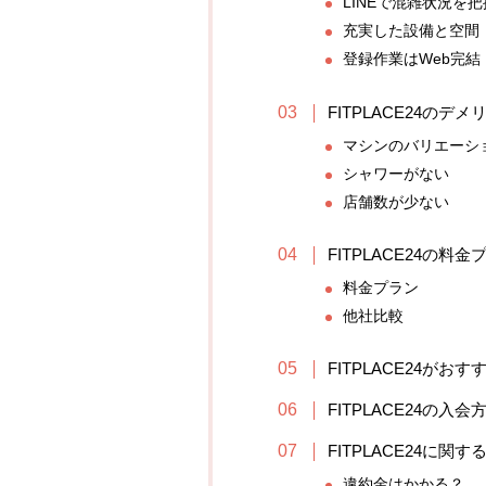
LINEで混雑状況を
充実した設備と空間
登録作業はWeb完結
FITPLACE24のデメ
マシンのバリエーシ
シャワーがない
店舗数が少ない
FITPLACE24の料
料金プラン
他社比較
FITPLACE24がお
FITPLACE24の入会
FITPLACE24に関
違約金はかかる？