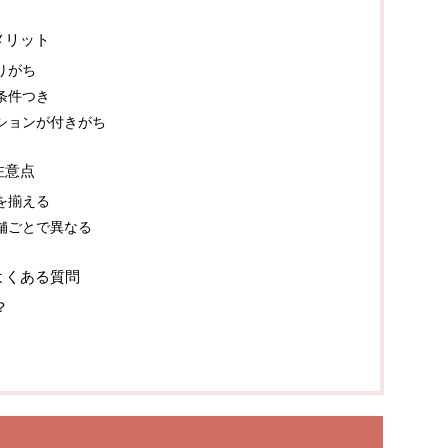
メリット
りがち
条件つき
ションが付きがち
注意点
を揃える
舗ごとで異なる
よくある質問
？