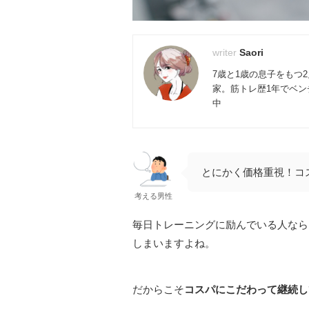
Saori
7歳と1歳の息子をもつ
家。筋トレ歴1年でベンチ
中
とにかく価格重視！コ
考える男性
毎日トレーニングに励んでいる人なら
しまいますよね。
だからこそ
コスパにこだわって継続し