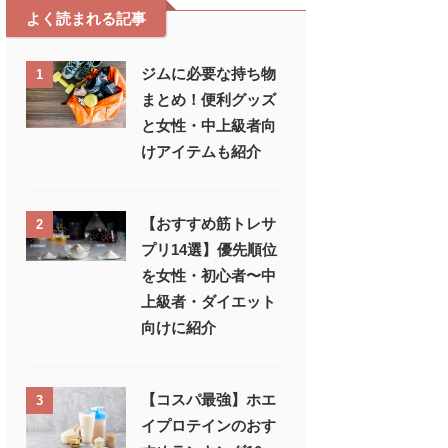
よく読まれる記事
ジムに必要な持ち物
1
まとめ！便利グッズ
と女性・中上級者向
けアイテムも紹介
【おすすめ筋トレサ
2
プリ14選】優先順位
を女性・初心者〜中
上級者・ダイエット
向けに紹介
【コスパ最強】ホエ
3
イプロテインのおす