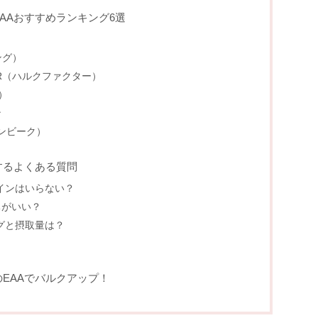
AAおすすめランキング6選
ング）
TOR（ハルクファクター）
）
ン
アンビーク）
するよくある質問
インはいらない？
ちがいい？
グと摂取量は？
EAAでバルクアップ！