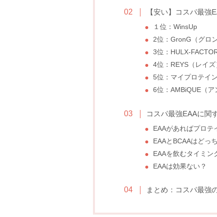
【安い】コスパ最強E
１位：WinsUp
2位：GronG（グロ
3位：HULX-FAC
4位：REYS（レイズ
5位：マイプロテイ
6位：AMBiQUE（
コスパ最強EAAに関
EAAがあればプロテ
EAAとBCAAはどっ
EAAを飲むタイミン
EAAは効果ない？
まとめ：コスパ最強の