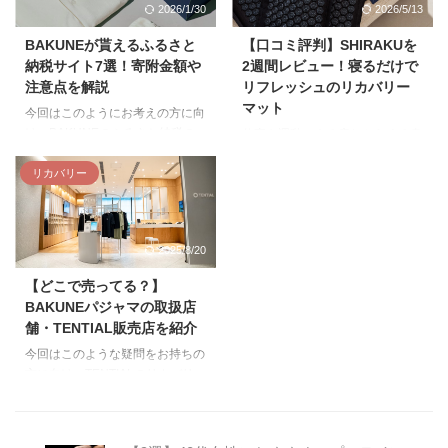
2026/1/30
2026/5/13
入した理由は下記の2点です。
から解説するので、ぜひ最後まで
Amazon・楽天の人気商品で評判
ご覧ください。 シックスパッド
BAKUNEが貰えるふるさと
【口コミ評判】SHIRAKUを
も良かった アスリートのコンデ
のパワーガンアクティブの開封・
納税サイト7選！寄附金額や
2週間レビュー！寝るだけで
ィショニング向けに作られたブラ
アタッチメント シックスパッド
注意点を解説
リフレッシュのリカバリー
ンド 普段家で仕事するためパジ
のパワーガンアクティブの開封の
マット
ャマとして一日中着られる 今回
様子・アタッチメントなどを紹介
今回はこのようにお考えの方に向
は実際にTENTIALのBAKUNEリ
します。 箱を開けると手のひら
け、BAKUNEのふるさと納税の
仕事や運動による疲れからくる身
カバリーウェアを使用した感想
サイズほどのケースが出てきま
対象サイトや寄附金額などを解説
体のダルさに悩んでいませんか？
や、使用した人の口コミ評判、他
す。 ケース内にはパワーガン本
します。 ふるさと納税で
リカバリー
この記事では、寝るだけで血行を
のリカバリーウェアとの比較をレ
体とアタッチメント、充電器、説
BAKUNE製品をもらいたい方は
促進して、身体のコリがほぐせる
ビューしていきます ...
明書などが入って ...
ぜひ参考にしてみてください。
リカバリーマットSHIRAKUをレ
TENTIALのBAKUNEが返礼品の
ビューします。 巷で話題のシャ
2025/8/20
ふるさと納税サイト一覧
クティマットと似ている当商品で
TENTIALのBAKUNEシリーズは
すが、SHIRAKUとシャクティマ
【どこで売ってる？】
生産地の長崎県大村市のふるさと
ットとの違いや筆者が実際に2週
BAKUNEパジャマの取扱店
納税品として採用されました。
間使用した感触を細かく解説して
舗・TENTIAL販売店を紹介
なお、BAKUNEシリーズがもら
いきます。 リカバリーマット
える、ふるさと納税の対象サイト
SHIRAKUとは SHIRAKUのリカ
今回はこのような疑問をお持ちの
は以下の通りです。 ふるさと納
バリーマットは表面に多数の突起
方に向け、TENTIALのリカバリー
税の対象サイト 楽天ふるさと納
がついた指圧マットです。 この
ウェアのBAKUNEパジャマが販
税 ふるなび au PAYふるさと納税
突起の上に寝ることで身体に圧刺
売店舗を紹介します。 東京や大
セゾンのふ ...
激が加わり、血行が促進され、コ
阪、福岡など地域ごとの店舗をそ