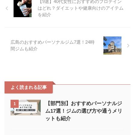
【9選】40代女性におすすめのプロテイン
リの改善やリ ...
れぞれ紹介するので参考にどう
はどれ？ダイエットや健康向けのアイテム
ぞ。 どこで売ってる？BAKUNE
パジャマは4ヶ所で販売 BAKUNE
を紹介
パジャマはどこで売ってるのかを
紹介します。 公式サイト 大手EC
サイト TENTIALオフィシャルス
トア 量販店 公式サイト TENTIAL
広島のおすすめパーソナルジム7選！24時
の公式サイトでは期間限定セール
間ジムも紹介
やクーポン配布などがあるため、
お得にBAKUNEパジャマを購入
できます。 BAKUN ...
よく読まれる記事
【部門別】おすすめパーソナルジ
1
ム17選！ジムの選び方や通うメリ
ットも紹介