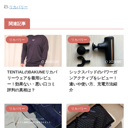
-
リカバリー
関連記事
リカバリー
リカバリー
2026/1/30
2024/4/6
TENTIALのBAKUNEリカバ
シックスパッドのパワーガ
リーウェアを着用レビュ
ンアクティブをレビュー！
ー！効果ない・悪い口コミ
違いや使い方、充電方法紹
評判の真相は？
介
仕事や勉強など日常生活を快適に
今回はこのような疑問をお持ちの
過ごすために欠かせないのが睡眠
方向けに、実際にパワーガンアク
リカバリー
リカバリー
です。 筆者自身、寝ても疲れが
ティブを使用した筆者が使用感や
取れない日もあり悩んでいる中で
旧モデルとの違い、充電方法など
購入したのがTENTIALの
を解説します。 これまで10種類
BAKUNEリカバリーウェア。 購
以上の振動ガンを試してきた目線