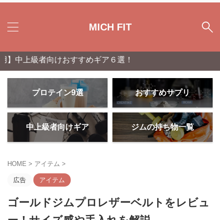
MICH FIT
向けおすすめギア６選！
プロテイン9選
おすすめサプリ
中上級者向けギア
ジムの持ち物一覧
HOME
>
アイテム
>
広告
アイテム
ゴールドジムプロレザーベルトをレビュ