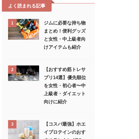
よく読まれる記事
ジムに必要な持ち物
1
まとめ！便利グッズ
と女性・中上級者向
けアイテムも紹介
【おすすめ筋トレサ
2
プリ14選】優先順位
を女性・初心者〜中
上級者・ダイエット
向けに紹介
【コスパ最強】ホエ
3
イプロテインのおす