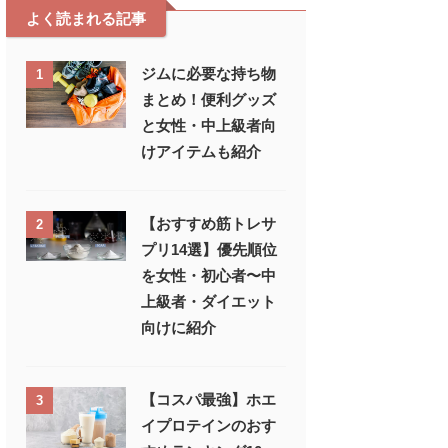
よく読まれる記事
ジムに必要な持ち物
1
まとめ！便利グッズ
と女性・中上級者向
けアイテムも紹介
【おすすめ筋トレサ
2
プリ14選】優先順位
を女性・初心者〜中
上級者・ダイエット
向けに紹介
【コスパ最強】ホエ
3
イプロテインのおす