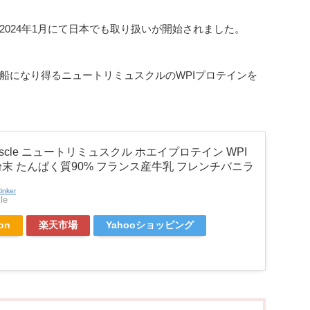
024年1月にて日本でも取り扱いが開始されました。
船になり得るニュートリミュスクルのWPIプロテインを
imuscle ニュートリミュスクル ホエイプロテイン WPI
 粉末 たんぱく質90% フランス産牛乳 フレンチバニラ
inker
le
on
楽天市場
Yahooショッピング