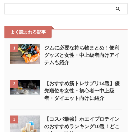
ップの硬さ・長さ・色の違いの特
徴をそれぞれ解説します。 硬さ
長さ 色の違い 硬さ シークのリス
トラップは青色のみ硬めで、その
他の色がやや柔らかめになってい
ます。 筆者の経験上、シークの
よく読まれる記事
青色はゴールドジムより ...
ジムに必要な持ち物まとめ！便利
1
グッズと女性・中上級者向けアイ
テムも紹介
【おすすめ筋トレサプリ14選】優
2
先順位を女性・初心者〜中上級
者・ダイエット向けに紹介
【コスパ最強】ホエイプロテイン
3
のおすすめランキング10選！どこ