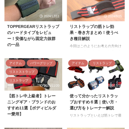
2024/12/11
2024/8/25
TOPPERGEARリストラップ
リストラップの筋トレ効
のハードタイプをレビュ
果・巻き方まとめ！使うべ
ー！安価ながら固定力抜群
き種目解説
の一品
今回はこのようにお考えの方向け
にリストラップの筋トレ効果や巻
TOPPERGEARのリストラップは
き方、ベンチプレス以外でも使う
数あるリストラップの中でも安価
べき種目、他ギアとの使い分けな
アイテム
パワーグリップ
アイテム
リストラップ
で評価も高いブランドです。 こ
どを解説します。 リストラップ
のような疑問をお持ちの方に向
リストストラップ
の使い方でお悩みの方はぜひ参考
け、TOPPERGEARを購入した筆
にしてみてください。 リストラ
リストラップ
者が使用感や口コミ評判、他社と
2025/11/20
2025/11/19
ップで得られる筋トレ効果 リス
の比較などを紹介します。
トラップを巻くことで手首を固定
TOPPERGEARリストラップの特
【筋トレ中上級者】トレー
使って分かったリストラッ
し、怪我予防に繋がる効果が期待
徴 TOPPERGEARリストラップ
ニングギア・ブランドのお
プおすすめ６選｜使い方・
できます。 特に素手でベンチプ
の特徴を紹介します。 硬さ・長
すすめ11選【ボディビルダ
選び方をトレーナー解説
レスを行う場合、手首が寝すぎた
さで複数種類ある 色の種類が豊
ー愛用】
り曲げすぎたりすることで手首や
富 硬さ・長さで複数種類ある
リストラップといえば筋トレで最
肩の怪我のリスクが高まります。
TOPPERGEARリストラップは硬
も使われるグッズですが、多くの
ジムでトレーニングレベルが上が
リストラップを巻くことで手首が
さ、長さで3種類に分かれていま
ブランドがありどれがいいか悩む
ってくると、ギアにもこだわりた