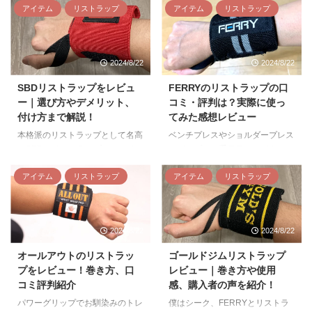
固定され、フォームを維持したま
す。 TOPPERGEARプロ（スタ
もの。 そこで今回は数々のリス
アイテム
リストラップ
アイテム
リストラップ
くなりますよね。 このように思
ま胸や腕、肩などの種目に集中 ...
ンダード） TOPPERGEA ...
トラップを試してきた筆者が、そ
う方も多いでしょう。 そこで今
の中から厳選した5つを紹介して
回は一流のボディビルダー、フィ
いきます。 リストラップの選び
ジーカーも愛用している高品質な
2024/8/22
2024/8/22
方・比較ポイント リストラップ
トレーニングギアやブランド・怪
を選び方と比較ポイントを紹介し
我防止効果もあるサポートグッズ
SBDリストラップをレビュ
FERRYのリストラップの口
ます。 リストラップを巻いた時
を種類ごとに紹介します。 機能
ー｜選び方やデメリット、
コミ・評判は？実際に使っ
の硬さ リストラップの長さ・サ
性、耐久性で優れており、初心
付け方まで解説！
てみた感想レビュー
イズ リストラップを巻いた時の
者〜中上級者全般におすすめのも
硬さ リストラップはメーカーご
のを選りすぐったのでぜひ参考に
本格派のリストラップとして名高
ベンチプレスやショルダープレス
とに硬さが異なっており、硬い物
どうぞ。 リストラップ：ゴール
いSBDのリストラップ。 このよ
などのプレス系種目は、どうして
と柔らかい物のメリット・デメリ
ドジム、Schiek リフティングベ
うにお考えではありませんか？
も手首を痛めやすいです。 この
ットは以下の通りです。 メリッ
ルト：ゴールドジム エルボース
今回は筆者がSBDリストラップを
ような種目を行う際は、リストラ
アイテム
リストラップ
アイテム
リストラップ
ト デメリット 硬い 保護力が ...
リーブ：SBD、AZLIV ニースリー
使用してみた感想や、付け方、サ
ップを装着して手首をしっかり固
ブ：SBD、ゴリラ ...
イズ選びのポイントなどを紹介し
定しておくのがおすすめ。 そこ
ていきます。 他のリストラップ
で今回は、実際に筆者が使用して
2024/8/22
2024/8/22
と比較したい方はリストラップの
いるFERRYというメーカーのリ
おすすめ4選の記事も参考にどう
ストラップについて紹介します。
オールアウトのリストラッ
ゴールドジムリストラップ
ぞ。 SBDリストラップとは SBD
FERRYのリストラップとは？
プをレビュー！巻き方、口
レビュー｜巻き方や使用
リストラップとは世界的に有名な
FERRYのリストラップのリアル
コミ評判紹介
感、購入者の声を紹介！
パワーリフティングブランドSBD
な口コミ・評判 FERRYのリスト
社が販売している本格的リストラ
ラップを使ってみた感想 FERRY
パワーグリップでお馴染みのトレ
僕はシーク、FERRYとリストラ