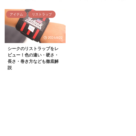
ップです。 公式HPで紹介してい
のリストラップの付け方 FERRY
ーニングギアブランドのオールア
ップを試してきて「そろそろ新し
るSBDリストラップの特徴は以下
のリストラップを使ったおすすめ
ウト。 今回はこのようにお考え
いの試したいなあ」と思って、目
の通り。 パワーリフティングの
種目 FERRYのリストラップのよ
の方向けに、実際にオールアウト
についたのがゴールドジムのリス
アイテム
リストラップ
競技選手やプロ ...
くある ...
のリストラップを試した筆者が使
トラップです ボディビルダーの
用感や他社比較、口コミ評判など
鈴木雅さんなど多くのボディビル
を解説していきます。 価格帯が
ダーがYouTubeでも着けているの
2024/8/22
近いゴールドジム・シークのリス
を見て、気になっていたので即購
トラップとも比較していくので、
入。 という過程を経て半年以上
シークのリストラップをレ
ぜひ最後までご覧ください。 オ
使用してきたので、しっかりレビ
ビュー！色の違い・硬さ・
ールアウトのリストラップの使用
ューしていきます。 他のリスト
長さ・巻き方なども徹底解
感をレビュー オールアウトの使
ラップと比較したい方はリストラ
説
用感をレビューします。 ゴール
ップのおすすめ5選の記事も参考
ドジムと似た感覚 ループが太い
にどうぞ。 ゴールドジムのリス
このようにお考えではありません
ゴールドジムと似た感覚 実際に
トラップの特徴 ゴールドジムの
か？ シークは筋トレギアの世界
巻いてみて、個人的に柔らかさ・
リストラップはフィットネス界を
的ブランドであり、リストラップ
硬さのバランスがゴールドジム ...
代表する一流ジム「ゴー ...
でもシークの使用者は非常に多い
です。 そこで今回はシークのリ
ストラップを実際に使用した感
想、色ごとの特徴の違い、口コミ
評判などをレビューしていきま
す。 Schiek（シーク）のリスト
ラップの特徴 シークのリストラ