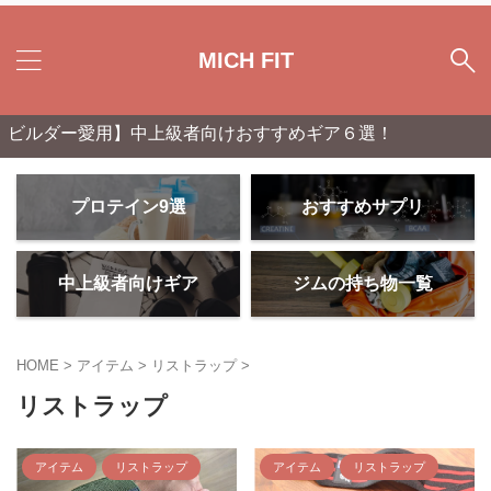
MICH FIT
ルダー愛用】中上級者向けおすすめギア６選！
プロテイン9選
おすすめサプリ
中上級者向けギア
ジムの持ち物一覧
HOME
>
アイテム
>
リストラップ
>
リストラップ
アイテム
リストラップ
アイテム
リストラップ