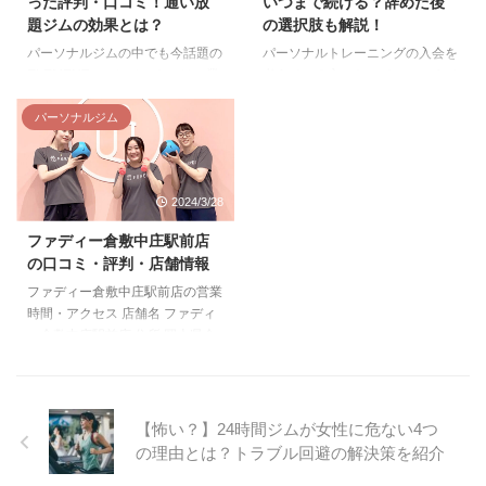
った評判・口コミ！通い放
いつまで続ける？辞めた後
洗面台：あり ファディー阪急富
のが当たり前の理由 パーソナル
題ジムの効果とは？
の選択肢も解説！
田駅前店の口コミ評判 トレーナ
トレーニングが厳しい理由は以下
ーの指導が丁寧 入会して少し経
の3点によるものです。 楽してダ
パーソナルジムの中でも今話題の
パーソナルトレーニングの入会を
ちましたが、運動不 ...
イエットなど存在しない きつく
ELEMENT（エレメント）は、業
考えている方にとって、いつまで
やらないと筋肉はつかない 限ら
界最安値級の価格でパーソナルト
続けるべきかは気になる問題です
れた期間内で達成しないといけな
レーニングを受けられると評判を
よね。 そこで今回は元パーソナ
パーソナルジム
い 楽してダイエットなど存在 ...
集めています。 そこで今回はエ
ルトレーナーでもある筆者が、下
レメントの口コミや評判、実際に
記のポイントを解説していきま
カウンセリングと体験トレーニン
す。 本記事のポイント 本記事の
2024/3/28
グをした感想を紹介します。 本
信頼性 本記事を書いている私自
記事のポイント エレメントへの
身が元はトレーナーで、おおよそ
ファディー倉敷中庄駅前店
入会を迷っている人は、ぜひ本記
どれくらい続けるべきかは経験上
の口コミ・評判・店舗情報
事を参考にしてください。 本記
分かります。 詳しいプロフィー
事の執筆者 ELEMENT（エレメン
ルはこちらからどうぞ。 パーソ
ファディー倉敷中庄駅前店の営業
ト）の口コミ・評判 まずは、エ
ナルトレーニングはいつまで続け
時間・アクセス 店舗名 ファディ
レメントの口コミや評判にはどの
るべき？ パーソナルトレーニン
ー倉敷中庄駅前店 住所 岡山県倉
ようなものがあるのか紹介しま
グに通う期間は一般的には2〜3
敷市鳥羽２６−３ アクセス ・ＪＲ
す。 良い口コミ トレーナーさん
ヶ月が適切です。 逆に言えば、
中庄駅南口徒歩すぐ 駐車場 6台
はみんな優しく、30 ...
下記の場合は3ヶ月以上かかる可
駐輪場 有 営業時間 5:00～23:00
...
【スタッフ対応・電話受付時間】
【怖い？】24時間ジムが女性に危ない4つ
[平日]10:00～19:00 [土曜]9:00～
の理由とは？トラブル回避の解決策を紹介
18:00 [日曜／祝日]無人営業 電話