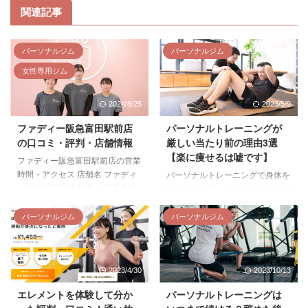
関連記事
パーソナルジム
パーソナルジム
女性専用ジム
2024/8/25
2023/5/9
ファディー阪急富田駅前店
パーソナルトレーニングが
の口コミ・評判・店舗情報
厳しい当たり前の理由3選
【楽に痩せるは嘘です】
ファディー阪急富田駅前店の営業
時間・アクセス 店舗名 ファディ
パーソナルトレーニングで身体を
ー阪急富田駅前 住所 大阪府高槻
変えたいと思っているけど、「ど
市富田町1-13-8 2階 アクセス 阪
うも厳しいイメージがあって不
急電鉄京都本線 富田駅 営業時
安」という方もいるでしょう。
パーソナルジム
パーソナルジム
間 5:00～23:00 【スタッフ対応・
私自身が元はトレーナーだった経
電話受付時間】 [平日]10:00～
験からいうと、厳しくなるのは当
19:00 [土曜]9:00～18:00 [日曜／
たり前です。 今回はその理由が
2023/4/30
2023/10/13
祝日]無人営業 電話番号 072-669-
なぜなのか、どういう心構えで望
8757 設備 更衣室・ロッカー：あ
むべきなのか解説していきます。
エレメントを体験して分か
パーソナルトレーニングは
り 有料シューズロッカー：あり
パーソナルトレーニングは厳しい