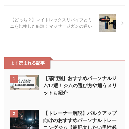
番号 086-463-7060 設備 更衣
室・ロッカー：あり 有料シュー
ズロッカー：あり 洗面台：あり
ファディー倉敷中庄駅前店の口コ
【どっち？】マイトレックスリバイブとミ
ミ評判 楽しく運動できた 今まで
ニを比較した結論！マッサージガンの違い
た ...
よく読まれる記事
【部門別】おすすめパーソナルジ
1
ム17選！ジムの選び方や通うメリ
ットも紹介
【トレーナー解説】バルクアップ
2
向けのおすすめパーソナルトレー
ニングジム【筋肥大したい男性必