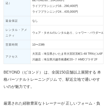
BEYOND30…264,000円
込）
ライフプランニング16…290,400円
ライフプランニング24…435,000円
返金保証
なし
レンタル・アメ
ウェア・タオルのレンタルあり、シャワー・パウダールー
ニティ
営業時間
10〜23時
大宮店：埼玉県さいたま市大宮区宮町1-48 TRNビル6F
アクセス
川越店：埼玉県川越市南通町20−７ HMDプラザ 2F
BEYOND（ビヨンド） は、全国150店舗以上展開する 本
格パーソナルトレーニングジム で、駅近立地で通いやす
いのが魅力です。
厳選された経験豊富なトレーナーが 正しいフォーム・負