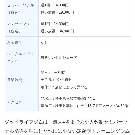
セミパーソナル
週1回：14,800円
（税込）
通い放題：19,800円
マンツーマン
週1回：24,800円
（税込）
通い放題：34,800円
返金保証
なし
レンタル・アメ
無料レンタルシューズ
ニティ
平日：9〜22時
営業時間
土日祝：10〜18時
定休日：店舗によって異なる
谷塚店：埼玉県草加市瀬崎3-44-1
アクセス
草加店：埼玉県草加市住吉1-13-7第五ノースビルB1階
グッドライフジムは、最大4名までの少人数制セミパーソ
ナル指導を軸にした他には少ない定額制トレーニングジム