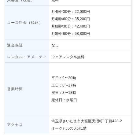
入会金（税込）
無料
月4回×30分：22,000円
月4回×60分：35,200円
コース料金（税込）
月8回×30分：42,400円
月8回×60分：68,800円
返金保証
なし
レンタル・アメニティ
ウェアレンタル無料
平日：9〜20時
土日：8〜17時
営業時間
祝日：8〜13時
定休日：水曜日
埼玉県さいたま市大宮区天沼町1丁目428-2
アクセス
オークヒルズ天沼1階