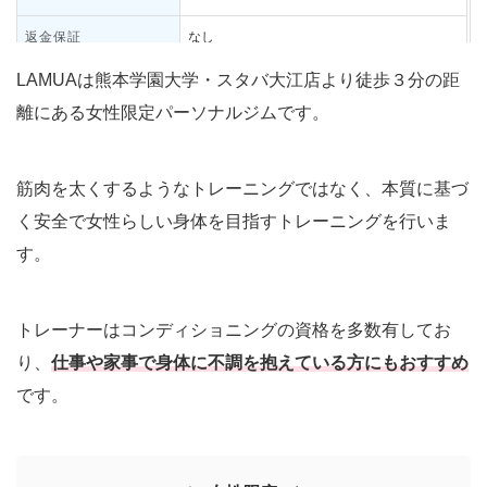
返金保証
なし
LAMUAは熊本学園大学・スタバ大江店より徒歩３分の距
タオル・ウェア：体験時貸出無料
レンタル・アメニティ
ウォーターサーバー
離にある女性限定パーソナルジムです。
子供預かり1〜6歳：1時間660円
営業時間
9：30〜22時
筋肉を太くするようなトレーニングではなく、本質に基づ
アクセス
熊本学園大学・スタバ大江店より徒歩3分
く安全で女性らしい身体を目指すトレーニングを行いま
す。
トレーナーはコンディショニングの資格を多数有してお
り、
仕事や家事で身体に不調を抱えている方にもおすすめ
です。