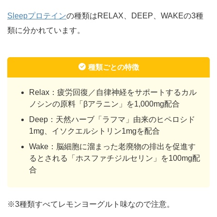
Sleepプロテイン
の種類はRELAX、DEEP、WAKEの3種
類に分かれています。
種類ごとの特徴
Relax：疲労回復／自律神経をサポートするカル
ノシンの原料「βアラニン」を1,000mg配合
Deep：天然ハーブ「ラフマ」由来のヒペロシド
1mg、イソクエルシトリン1mgを配合
Wake：脳細胞に溜まった老廃物の排出を促進す
るとされる「ホスファチジルセリン」を100mg配
合
※3種類すべてレモンヨーグルト味なので注意。