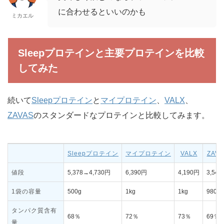
に合わせるといいのかも
ミカエル
Sleepプロテインと主要プロテインを比較
してみた
続いて
Sleepプロテイン
と
マイプロテイン
、
VALX
、
ZAVAS
のスタンダードなプロテインと比較してみます。
Sleepプロテイン
マイプロテイン
VALX
ZAVA
値段
5,378→4,730円
6,390円
4,190円
3,54
1袋の容量
500g
1kg
1kg
980g
タンパク質含有
68％
72％
73％
69％
量