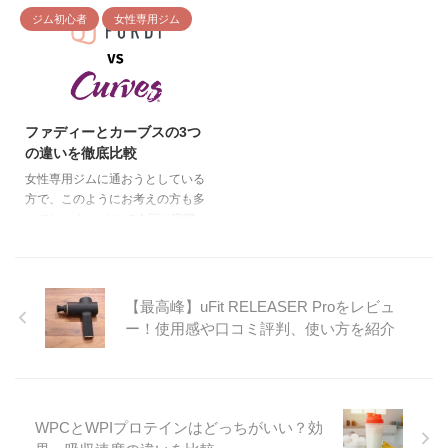
でなくセルフエステも24時間毎
の近さ パーソナルの有無 値段の
みたメリットを3つ紹介します。
疑問を抱える方向けに、ジョイフ
ジム初心者
女性専用ジム
日使い放題のチョコザップ。 月
安さ ジ ...
日本中・世界中の店舗も使える
ィット24に過去3年ほど計5店舗
額2,980円（税抜）で全店舗いつ
24時間営業で通い放題 トレー ...
以上に通った経験をもつ筆者が感
でも通える手軽さがあり、入会を
想や料金プランについて解説して
迷っている人も多いのではないで
2026/4/16
いきます。 ジョイフィット24に
しょうか。 チョコザップのセル
通って感じたメリット ジョイフ
フエステの実際の効果や注意点な
ファディーとカーブスの3つ
ィット24に実際に通って感じた
ど、気になることもたくさんある
の違いを徹底比較
メリットを3つ紹介します。 全国
はず。 そこで本記事では以下の
の店舗を自由に使える 単一店舗
女性専用ジムに通おうとしている
内容をまとめました。 チョコザ
のみを格安利用も可能 風呂・サ
方で、このようにお考えの方も多
ップエステのリアルな口コミ・評
ウナつき店舗はコスパ抜群 全国
いでしょう。 そこで今回は実際
判 チョコザップエステのメリッ
の店舗を自由に使える ジョイフ
にファディーを体験した筆者が、
ト・デメリット チョコザップエ
ィット24 に入会すると、全国の
ファディーとカーブスの違いを解
ステのやり方 チョコザップのセ
店舗を追加料金な ...
説していきます。
ルフエステの効果は？1ヶ月試し
https://www.mich-fit.com/furdi/
てみた感想 セルフエステの ...
【最高峰】uFit RELEASER Proをレビュ
【結論】ファディーとカーブスは
ー！使用感や口コミ評判、使い方を紹介
どっちがおすすめ？ 結論からま
とめると、ファディー・カーブス
はそれぞれ以下の人におすすめで
す。 ファディーがおすすめ 10〜
40代女性 いち早くダイエットし
WPCとWPIプロテインはどっちがいい？効
たい人 黙々と運動したい人 カー