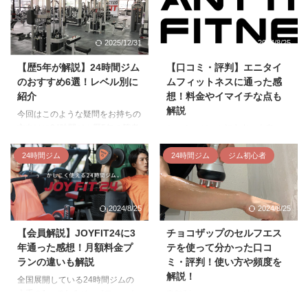
2025/12/31
2024/8/25
【歴5年が解説】24時間ジム
【口コミ・評判】エニタイ
のおすすめ6選！レベル別に
ムフィットネスに通った感
紹介
想！料金やイマイチな点も
解説
今回はこのような疑問をお持ちの
方向けに24時間ジム歴5年の筆者
というのがジム初心者の本音。
が、正しい24時間ジムの選び方
特に今人気のエニタイムフィット
とレベル別のおすすめジムを紹介
24時間ジム
24時間ジム
ジム初心者
ネスは非常に人気ですが、使い勝
していきます。 以下のような経
手や雰囲気など実際はどうなので
歴をもつ専門家として、どこより
しょうか。 本記事では実際にエ
も詳しく解説するのでぜひ参考に
ニタイムに通っている私が以下の
2024/8/25
2024/8/25
してください。 当記事の執筆者
ポイントを解説します。 本記事
元パーソナルトレーナー スポー
のポイント 「近くにエニタイム
【会員解説】JOYFIT24に3
チョコザップのセルフエス
ツジムKONAMIの元スタッフ 5店
フィットネスができたけど通おう
年通った感想！月額料金プ
テを使って分かった口コ
舗以上の24時間ジムに通った24
か迷ってる…」と考えている人
ランの違いも解説
ミ・評判！使い方や頻度を
時間ジムオタク 24時間ジムの選
は、ご参考にどうぞ。 本記事の
解説！
び方 24時間ジムに入会する前の
執筆者 エニタイムフィットネス
全国展開している24時間ジムの
選び方を4つ紹介します。 値段の
に実際に通って感じたメリット
大手の1つであるジョイフィット
定額制でトレーニングマシンだけ
安さ 設備の充実度 自宅や職場と
エニタイムフィットネスに通って
（JOYFIT）。 今回はこのような