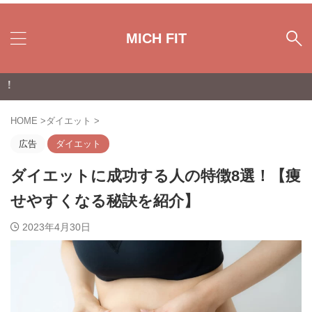
MICH FIT
【ビルダ
HOME
>
ダイエット
>
広告
ダイエット
ダイエットに成功する人の特徴8選！【痩
せやすくなる秘訣を紹介】
2023年4月30日