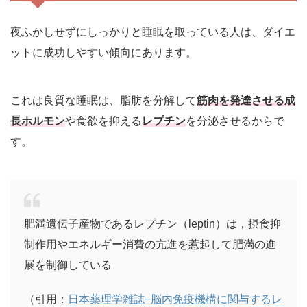
夜ふかしせずにしっかりと睡眠を取っている人は、ダイエ
ットに成功しやすい傾向にあります。
これは良質な睡眠は、脂肪を分解して
筋肉を発達させる成
長ホルモン
や食欲を抑える
レプチン
を分泌させるからで
す。
肥満遺伝子産物であるレプチン（leptin）は，摂食抑
制作用やエネルギー消費の亢進を惹起して肥満の進
展を制御している
（引用：
日本薬理学雑誌−脳内免疫機構に関与するレ